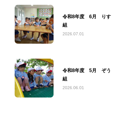
園児募集
募集要項
令和8年度 6月 りす
組
2026.07.01
未就園児クラ
ス
おひさまクラブ
令和8年度 5月 ぞう
組
2026.06.01
保
こども誰でも
通園制度
用情