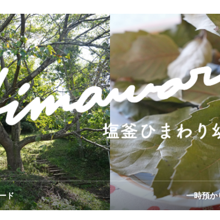
ード
一時預か