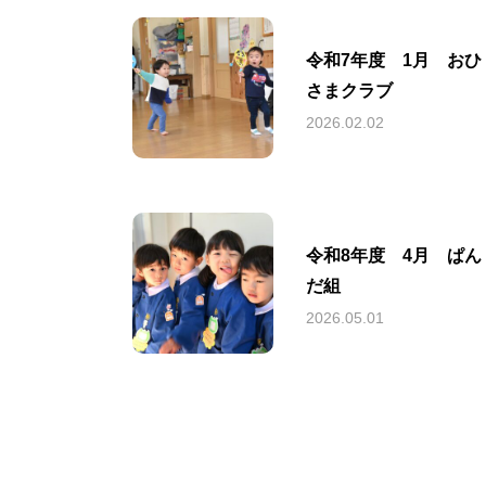
園について
幼稚園紹介
令和7年度 1月 おひ
さまクラブ
2026.02.02
お知らせ
最新情報
令和8年度 4月 ぱん
だ組
2026.05.01
一時預かり
育
登録・ご予約・利
報